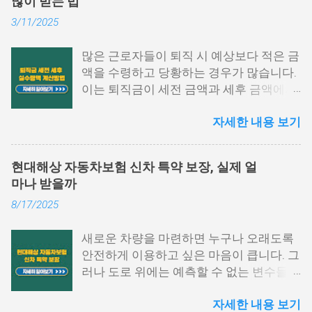
많이 받는 법
게 느껴지는 경우가 많습니다. 이 글에서는
3/11/2025
원천징수영수증 발급방법에 대해 단계별
로 쉽게 설명드리고자 합니다. 📌 목차 1.
많은 근로자들이 퇴직 시 예상보다 적은 금
국세청 홈택스에서 발급하는 방법 2. 모바
액을 수령하고 당황하는 경우가 많습니다.
일 손택스 앱 이용법 3. 회사, 세무서에서도
이는 퇴직금이 세전 금액과 세후 금액에서
발급 가능 4. 자주 묻는 질문 5. 맺음말 1.
차이가 발생하기 때문입니다. 퇴직금 세전
국세청 홈택스에서 발급하는 방법 원천징
자세한 내용 보기
세후 실수령액 계산 방법을 정확히 이해하
수영수증 발급방법 중 가장 많이 활용되는
면, 미리 준비하여 불필요한 세금 부담을
경로는 바로 국세청 홈택스입니다. 인증서
줄이고 최대한 많은 금액을 수령할 수 있습
로그인만으로도 간단하게 발급받을 수 있
현대해상 자동차보험 신차 특약 보장, 실제 얼
니다. 이번 글에서는 퇴직금 계산법, 세금
으며, PC 환경에서 활용도가 높습니다. 아
마나 받을까
공제 방식, 실수령액 증가 전략을 구체적으
래 항목을 따라 진행해 보시기 바랍니다.
8/17/2025
로 설명하겠습니다. 퇴직금 세전 계산 방식
홈택스 접속 및 로그인 홈택스 공식 웹사이
및 공식 퇴직금은 근속 연수와 평균 임금을
트에 접속한 후 공동인증서나 간편 인증
새로운 차량을 마련하면 누구나 오래도록
기준으로 계산됩니다. 퇴직금 세전 세후
(카카오, PASS 등)을 통해 로그인합니다.
안전하게 이용하고 싶은 마음이 큽니다. 그
실수령액 계산 방법을 이해하려면, 먼저 세
My홈택스 메뉴 선택 상단 메뉴에서 ‘My홈
러나 도로 위에는 예측할 수 없는 변수들이
전 기준으로 퇴직금을 산출해야 합니다. 1.
택스’를 클릭하고 ‘연말정산 · 지급명세
많아 작은 접촉사고부터 큰 손해까지 발생
퇴직금 기본 공식 퇴직금 계산 공식은 다음
서’를 선택합니다. 지급명세서 제출내역 확
자세한 내용 보기
할 수 있습니다. 특히 신차의 경우 초기 가
과 같습니다. 퇴직금=1일평균임금×30일
인 ‘지급명세서 등 제출내역’을 눌러 해당