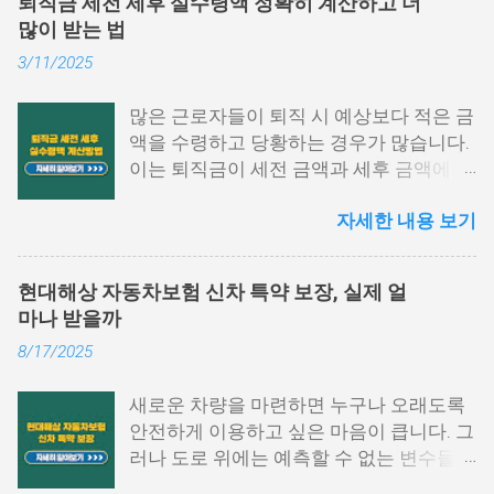
퇴직금 세전 세후 실수령액 정확히 계산하고 더
하는지, 어디에서 발급이 가능한지 막막하
많이 받는 법
게 느껴지는 경우가 많습니다. 이 글에서는
3/11/2025
원천징수영수증 발급방법에 대해 단계별
로 쉽게 설명드리고자 합니다. 📌 목차 1.
많은 근로자들이 퇴직 시 예상보다 적은 금
국세청 홈택스에서 발급하는 방법 2. 모바
액을 수령하고 당황하는 경우가 많습니다.
일 손택스 앱 이용법 3. 회사, 세무서에서도
이는 퇴직금이 세전 금액과 세후 금액에서
발급 가능 4. 자주 묻는 질문 5. 맺음말 1.
차이가 발생하기 때문입니다. 퇴직금 세전
국세청 홈택스에서 발급하는 방법 원천징
자세한 내용 보기
세후 실수령액 계산 방법을 정확히 이해하
수영수증 발급방법 중 가장 많이 활용되는
면, 미리 준비하여 불필요한 세금 부담을
경로는 바로 국세청 홈택스입니다. 인증서
줄이고 최대한 많은 금액을 수령할 수 있습
로그인만으로도 간단하게 발급받을 수 있
현대해상 자동차보험 신차 특약 보장, 실제 얼
니다. 이번 글에서는 퇴직금 계산법, 세금
으며, PC 환경에서 활용도가 높습니다. 아
마나 받을까
공제 방식, 실수령액 증가 전략을 구체적으
래 항목을 따라 진행해 보시기 바랍니다.
8/17/2025
로 설명하겠습니다. 퇴직금 세전 계산 방식
홈택스 접속 및 로그인 홈택스 공식 웹사이
및 공식 퇴직금은 근속 연수와 평균 임금을
트에 접속한 후 공동인증서나 간편 인증
새로운 차량을 마련하면 누구나 오래도록
기준으로 계산됩니다. 퇴직금 세전 세후
(카카오, PASS 등)을 통해 로그인합니다.
안전하게 이용하고 싶은 마음이 큽니다. 그
실수령액 계산 방법을 이해하려면, 먼저 세
My홈택스 메뉴 선택 상단 메뉴에서 ‘My홈
러나 도로 위에는 예측할 수 없는 변수들이
전 기준으로 퇴직금을 산출해야 합니다. 1.
택스’를 클릭하고 ‘연말정산 · 지급명세
많아 작은 접촉사고부터 큰 손해까지 발생
퇴직금 기본 공식 퇴직금 계산 공식은 다음
서’를 선택합니다. 지급명세서 제출내역 확