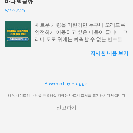
마나 받을까
공제 방식, 실수령액 증가 전략을 구체적으
래 항목을 따라 진행해 보시기 바랍니다.
8/17/2025
로 설명하겠습니다. 퇴직금 세전 계산 방식
홈택스 접속 및 로그인 홈택스 공식 웹사이
및 공식 퇴직금은 근속 연수와 평균 임금을
트에 접속한 후 공동인증서나 간편 인증
새로운 차량을 마련하면 누구나 오래도록
기준으로 계산됩니다. 퇴직금 세전 세후
(카카오, PASS 등)을 통해 로그인합니다.
안전하게 이용하고 싶은 마음이 큽니다. 그
실수령액 계산 방법을 이해하려면, 먼저 세
My홈택스 메뉴 선택 상단 메뉴에서 ‘My홈
러나 도로 위에는 예측할 수 없는 변수들이
전 기준으로 퇴직금을 산출해야 합니다. 1.
택스’를 클릭하고 ‘연말정산 · 지급명세
많아 작은 접촉사고부터 큰 손해까지 발생
퇴직금 기본 공식 퇴직금 계산 공식은 다음
서’를 선택합니다. 지급명세서 제출내역 확
자세한 내용 보기
할 수 있습니다. 특히 신차의 경우 초기 가
과 같습니다. 퇴직금=1일평균임금×30일
인 ‘지급명세서 등 제출내역’을 눌러 해당
치가 높기 때문에 사고로 인한 손실이 크
×(총재직일수÷365일) 여기서 1일 평균임
귀속년도 확인 후, ‘지급명세서 보기’를 클
며, 수리 과정에서도 상당한 비용이 발생할
금은 퇴직 직전 3개월 동안 지급된 총 임금
릭합니다. PDF 저장 또는 출력 조회된 영수
수 있습니다. 이러한 위험을 대비하기 위해
을 해당 기간의 총 일수로 나눈 값입니다.
증은 미리보기 화면에서 바로 인쇄하거나
마련된 제도가 바로 현대해상 자동차보험
2. 평균임금 산정 방법 1일평균임금=(퇴직
PDF 파일로 저장이 가능합니다. 보안 프로
Powered by Blogger
신차손해담보 특약입니다. 이 특약은 차량
전3개월임금총액)÷(퇴직전3개월총일수)
그램 사전 점검 홈택스 이용 전에는 일부
구매 직후부터 일정 기간 동안 발생할 수
해당 사이트의 내용을 공유하실 때에는 반드시 출처를 표기하시기 바랍니다
예를 들어, 최근 3개월간 월급이 400만 원
보안 모듈 설치가 필요할 수 있으므로, 브
있는 다양한 손해를 보완하며, 기존 자동차
이고, 연차수당과 상여금을 포함해 총
라우저 환경 설정을 미리 확인해 주세요.
신고하기
보험만으로는 충족하기 어려운 부분까지
1,500만 원을 받은 경우를 가정하면, 1,500
홈택스에서의 발급은 가장 신뢰도 높은 방
보장 범위를 넓혀 줍니다. 본 글에서는 해
만원÷90일=166,667원 1일 평균임금이 16
식이며, 연말정산 외에도 각종 금융기관 제
당 특약의 가입 조건과 핵심 보장 내용, 활
만 6,667원이므로, 퇴직금(세전)은 다음과
출 시 공신력 있는 자료로 인정받을 수 있
용 시 주의사항을 상세히 정리해 드리겠습
같이 계산됩니다. 166,667원×30일