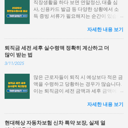
직장생활을 하다 보면 연말정산, 대출 심
사, 신용카드 발급 등 다양한 상황에서 소
득 증빙 서류가 필요해지는 순간이 있습니
다. 특히 그중에서도 원천징수영수증은 1
자세한 내용 보기
년간의 급여와 세금 납부 내역을 한눈에 확
인할 수 있는 중요한 문서입니다. 하지만
막상 발급하려고 하면 어떤 절차를 거쳐야
퇴직금 세전 세후 실수령액 정확히 계산하고 더
하는지, 어디에서 발급이 가능한지 막막하
많이 받는 법
게 느껴지는 경우가 많습니다. 이 글에서는
3/11/2025
원천징수영수증 발급방법에 대해 단계별
로 쉽게 설명드리고자 합니다. 📌 목차 1.
많은 근로자들이 퇴직 시 예상보다 적은 금
국세청 홈택스에서 발급하는 방법 2. 모바
액을 수령하고 당황하는 경우가 많습니다.
일 손택스 앱 이용법 3. 회사, 세무서에서도
이는 퇴직금이 세전 금액과 세후 금액에서
발급 가능 4. 자주 묻는 질문 5. 맺음말 1.
차이가 발생하기 때문입니다. 퇴직금 세전
국세청 홈택스에서 발급하는 방법 원천징
자세한 내용 보기
세후 실수령액 계산 방법을 정확히 이해하
수영수증 발급방법 중 가장 많이 활용되는
면, 미리 준비하여 불필요한 세금 부담을
경로는 바로 국세청 홈택스입니다. 인증서
줄이고 최대한 많은 금액을 수령할 수 있습
로그인만으로도 간단하게 발급받을 수 있
현대해상 자동차보험 신차 특약 보장, 실제 얼
니다. 이번 글에서는 퇴직금 계산법, 세금
으며, PC 환경에서 활용도가 높습니다. 아