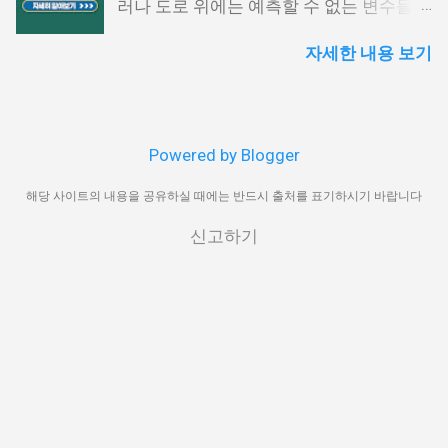
러나 도로 위에는 예측할 수 없는 변수들이
전 기준으로 퇴직금을 산출해야 합니다. 1.
택스’를 클릭하고 ‘연말정산 · 지급명세
많아 작은 접촉사고부터 큰 손해까지 발생
퇴직금 기본 공식 퇴직금 계산 공식은 다음
서’를 선택합니다. 지급명세서 제출내역 확
자세한 내용 보기
할 수 있습니다. 특히 신차의 경우 초기 가
과 같습니다. 퇴직금=1일평균임금×30일
인 ‘지급명세서 등 제출내역’을 눌러 해당
치가 높기 때문에 사고로 인한 손실이 크
×(총재직일수÷365일) 여기서 1일 평균임
귀속년도 확인 후, ‘지급명세서 보기’를 클
며, 수리 과정에서도 상당한 비용이 발생할
금은 퇴직 직전 3개월 동안 지급된 총 임금
릭합니다. PDF 저장 또는 출력 조회된 영수
수 있습니다. 이러한 위험을 대비하기 위해
을 해당 기간의 총 일수로 나눈 값입니다.
증은 미리보기 화면에서 바로 인쇄하거나
마련된 제도가 바로 현대해상 자동차보험
2. 평균임금 산정 방법 1일평균임금=(퇴직
PDF 파일로 저장이 가능합니다. 보안 프로
Powered by Blogger
신차손해담보 특약입니다. 이 특약은 차량
전3개월임금총액)÷(퇴직전3개월총일수)
그램 사전 점검 홈택스 이용 전에는 일부
구매 직후부터 일정 기간 동안 발생할 수
해당 사이트의 내용을 공유하실 때에는 반드시 출처를 표기하시기 바랍니다
예를 들어, 최근 3개월간 월급이 400만 원
보안 모듈 설치가 필요할 수 있으므로, 브
있는 다양한 손해를 보완하며, 기존 자동차
이고, 연차수당과 상여금을 포함해 총
라우저 환경 설정을 미리 확인해 주세요.
신고하기
보험만으로는 충족하기 어려운 부분까지
1,500만 원을 받은 경우를 가정하면, 1,500
홈택스에서의 발급은 가장 신뢰도 높은 방
보장 범위를 넓혀 줍니다. 본 글에서는 해
만원÷90일=166,667원 1일 평균임금이 16
식이며, 연말정산 외에도 각종 금융기관 제
당 특약의 가입 조건과 핵심 보장 내용, 활
만 6,667원이므로, 퇴직금(세전)은 다음과
출 시 공신력 있는 자료로 인정받을 수 있
용 시 주의사항을 상세히 정리해 드리겠습
같이 계산됩니다. 166,667원×30일
습니다. 준비가 필요할 때마다...
니다. 📌 목차 1. 가입 조건과 대상 2. 보장
×(7,000일÷365일)≈9,600만원 실수령액
내용과 혜택 3. 할인 특약과 추가 혜택 4.
계산 방법과 세금 공제 항목 퇴직금은 세금
자주 묻는 질문 5. 함께 알아두면 좋은 정보
이 부과되는 소득에 해당하므로 퇴직소득
6. 맺음말 1. 가입 조건과 대상 현대해상 자
세가 적용됩니다. 퇴직금을 세후 기준으로
동차보험 신차손해담보 특약은 특정 조건
확인하려면 퇴직소득공제, 환산급여, 과세