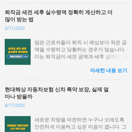
인할 수 있는 중요한 문서입니다. 하지만
막상 발급하려고 하면 어떤 절차를 거쳐야
퇴직금 세전 세후 실수령액 정확히 계산하고 더
하는지, 어디에서 발급이 가능한지 막막하
많이 받는 법
게 느껴지는 경우가 많습니다. 이 글에서는
3/11/2025
원천징수영수증 발급방법에 대해 단계별
로 쉽게 설명드리고자 합니다. 📌 목차 1.
많은 근로자들이 퇴직 시 예상보다 적은 금
국세청 홈택스에서 발급하는 방법 2. 모바
액을 수령하고 당황하는 경우가 많습니다.
일 손택스 앱 이용법 3. 회사, 세무서에서도
이는 퇴직금이 세전 금액과 세후 금액에서
발급 가능 4. 자주 묻는 질문 5. 맺음말 1.
차이가 발생하기 때문입니다. 퇴직금 세전
국세청 홈택스에서 발급하는 방법 원천징
자세한 내용 보기
세후 실수령액 계산 방법을 정확히 이해하
수영수증 발급방법 중 가장 많이 활용되는
면, 미리 준비하여 불필요한 세금 부담을
경로는 바로 국세청 홈택스입니다. 인증서
줄이고 최대한 많은 금액을 수령할 수 있습
로그인만으로도 간단하게 발급받을 수 있
현대해상 자동차보험 신차 특약 보장, 실제 얼
니다. 이번 글에서는 퇴직금 계산법, 세금
으며, PC 환경에서 활용도가 높습니다. 아
마나 받을까
공제 방식, 실수령액 증가 전략을 구체적으
래 항목을 따라 진행해 보시기 바랍니다.
8/17/2025
로 설명하겠습니다. 퇴직금 세전 계산 방식
홈택스 접속 및 로그인 홈택스 공식 웹사이
및 공식 퇴직금은 근속 연수와 평균 임금을
트에 접속한 후 공동인증서나 간편 인증
새로운 차량을 마련하면 누구나 오래도록
기준으로 계산됩니다. 퇴직금 세전 세후
(카카오, PASS 등)을 통해 로그인합니다.
안전하게 이용하고 싶은 마음이 큽니다. 그
실수령액 계산 방법을 이해하려면, 먼저 세
My홈택스 메뉴 선택 상단 메뉴에서 ‘My홈