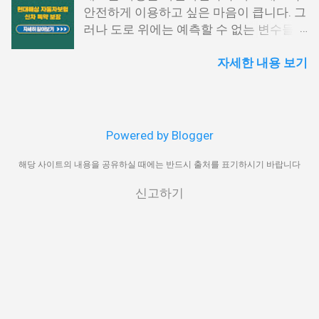
안전하게 이용하고 싶은 마음이 큽니다. 그
실수령액 계산 방법을 이해하려면, 먼저 세
My홈택스 메뉴 선택 상단 메뉴에서 ‘My홈
러나 도로 위에는 예측할 수 없는 변수들이
전 기준으로 퇴직금을 산출해야 합니다. 1.
택스’를 클릭하고 ‘연말정산 · 지급명세
많아 작은 접촉사고부터 큰 손해까지 발생
퇴직금 기본 공식 퇴직금 계산 공식은 다음
서’를 선택합니다. 지급명세서 제출내역 확
자세한 내용 보기
할 수 있습니다. 특히 신차의 경우 초기 가
과 같습니다. 퇴직금=1일평균임금×30일
인 ‘지급명세서 등 제출내역’을 눌러 해당
치가 높기 때문에 사고로 인한 손실이 크
×(총재직일수÷365일) 여기서 1일 평균임
귀속년도 확인 후, ‘지급명세서 보기’를 클
며, 수리 과정에서도 상당한 비용이 발생할
금은 퇴직 직전 3개월 동안 지급된 총 임금
릭합니다. PDF 저장 또는 출력 조회된 영수
수 있습니다. 이러한 위험을 대비하기 위해
을 해당 기간의 총 일수로 나눈 값입니다.
증은 미리보기 화면에서 바로 인쇄하거나
마련된 제도가 바로 현대해상 자동차보험
2. 평균임금 산정 방법 1일평균임금=(퇴직
PDF 파일로 저장이 가능합니다. 보안 프로
Powered by Blogger
신차손해담보 특약입니다. 이 특약은 차량
전3개월임금총액)÷(퇴직전3개월총일수)
그램 사전 점검 홈택스 이용 전에는 일부
구매 직후부터 일정 기간 동안 발생할 수
해당 사이트의 내용을 공유하실 때에는 반드시 출처를 표기하시기 바랍니다
예를 들어, 최근 3개월간 월급이 400만 원
보안 모듈 설치가 필요할 수 있으므로, 브
있는 다양한 손해를 보완하며, 기존 자동차
이고, 연차수당과 상여금을 포함해 총
라우저 환경 설정을 미리 확인해 주세요.
신고하기
보험만으로는 충족하기 어려운 부분까지
1,500만 원을 받은 경우를 가정하면, 1,500
홈택스에서의 발급은 가장 신뢰도 높은 방
보장 범위를 넓혀 줍니다. 본 글에서는 해
만원÷90일=166,667원 1일 평균임금이 16
식이며, 연말정산 외에도 각종 금융기관 제
당 특약의 가입 조건과 핵심 보장 내용, 활
만 6,667원이므로, 퇴직금(세전)은 다음과
출 시 공신력 있는 자료로 인정받을 수 있
용 시 주의사항을 상세히 정리해 드리겠습
같이 계산됩니다. 166,667원×30일
습니다. 준비가 필요할 때마다...
니다. 📌 목차 1. 가입 조건과 대상 2. 보장
×(7,000일÷365일)≈9,600만원 실수령액
내용과 혜택 3. 할인 특약과 추가 혜택 4.
계산 방법과 세금 공제 항목 퇴직금은 세금
자주 묻는 질문 5. 함께 알아두면 좋은 정보
이 부과되는 소득에 해당하므로 퇴직소득