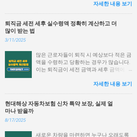
자세한 내용 보기
년간의 급여와 세금 납부 내역을 한눈에 확
인할 수 있는 중요한 문서입니다. 하지만
막상 발급하려고 하면 어떤 절차를 거쳐야
퇴직금 세전 세후 실수령액 정확히 계산하고 더
하는지, 어디에서 발급이 가능한지 막막하
많이 받는 법
게 느껴지는 경우가 많습니다. 이 글에서는
3/11/2025
원천징수영수증 발급방법에 대해 단계별
로 쉽게 설명드리고자 합니다. 📌 목차 1.
많은 근로자들이 퇴직 시 예상보다 적은 금
국세청 홈택스에서 발급하는 방법 2. 모바
액을 수령하고 당황하는 경우가 많습니다.
일 손택스 앱 이용법 3. 회사, 세무서에서도
이는 퇴직금이 세전 금액과 세후 금액에서
발급 가능 4. 자주 묻는 질문 5. 맺음말 1.
차이가 발생하기 때문입니다. 퇴직금 세전
국세청 홈택스에서 발급하는 방법 원천징
자세한 내용 보기
세후 실수령액 계산 방법을 정확히 이해하
수영수증 발급방법 중 가장 많이 활용되는
면, 미리 준비하여 불필요한 세금 부담을
경로는 바로 국세청 홈택스입니다. 인증서
줄이고 최대한 많은 금액을 수령할 수 있습
로그인만으로도 간단하게 발급받을 수 있
현대해상 자동차보험 신차 특약 보장, 실제 얼
니다. 이번 글에서는 퇴직금 계산법, 세금
으며, PC 환경에서 활용도가 높습니다. 아
마나 받을까
공제 방식, 실수령액 증가 전략을 구체적으
래 항목을 따라 진행해 보시기 바랍니다.
8/17/2025
로 설명하겠습니다. 퇴직금 세전 계산 방식
홈택스 접속 및 로그인 홈택스 공식 웹사이
및 공식 퇴직금은 근속 연수와 평균 임금을
트에 접속한 후 공동인증서나 간편 인증
새로운 차량을 마련하면 누구나 오래도록
기준으로 계산됩니다. 퇴직금 세전 세후
(카카오, PASS 등)을 통해 로그인합니다.