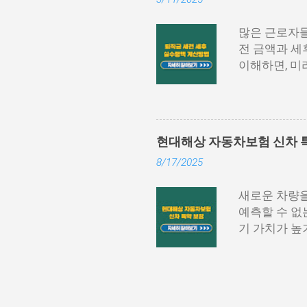
니다. 홈택스
등)을 통해 
많은 근로자들
세서’를 선택
전 금액과 세
‘지급명세서 
이해하면, 미
거나 PDF 
에서는 퇴직금
가 필요할 수
계산 방식 및
은 방식이며,
계산 방법을 
필요할 때마다.
산 공식은 다
현대해상 자동차보험 신차 특
직 직전 3개
8/17/2025
평균임금=(퇴
연차수당과 상여
새로운 차량을
평균임금이 16
예측할 수 없
÷365일)≈
기 가치가 높
로 퇴직소득세
러한 위험을 
고려해야 합니
은 차량 구매
퇴직소득공제=4
는 충족하기 
내용, 활용 시