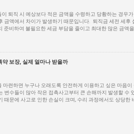
 접속 및 로그인 홈택스 공식 웹사이트에 접속한 후 공동인증서나
로그인합니다. My홈택스 메뉴 선택 상단 메뉴에서 ‘My홈택스’를
이 퇴직 시 예상보다 적은 금액을 수령하고 당황하는 경우가
합니다. 지급명세서 제출내역 확인 ‘지급명세서 등 제출내역’을
후 금액에서 차이가 발생하기 때문입니다. 퇴직금 세전 세후
보기’를 클릭합니다. PDF 저장 또는 출력 조회된 영수증은 
리 준비하여 불필요한 세금 부담을 줄이고 최대한 많은 금액을 
파일로 저장이 가능합니다. 보안 프로그램 사전 점검 홈택스 이
 계산법, 세금 공제 방식, 실수령액 증가 전략을 구체적으로
 있으므로, 브라우저 환경 설정을 미리 확인해 주세요. 홈택스
 공식 퇴직금은 근속 연수와 평균 임금을 기준으로 계산됩니다
 연말정산 외에도 각종 금융기관 제출 시 공신력 있는 자료로 
이해하려면, 먼저 세전 기준으로 퇴직금을 산출해야 합니다. 1
..
음과 같습니다. 퇴직금=1일평균임금×30일×(총재직일수÷365
약 보장, 실제 얼마나 받을까
월 동안 지급된 총 임금을 해당 기간의 총 일수로 나눈 값입니다.
직전3개월임금총액)÷(퇴직전3개월총일수) 예를 들어, 최근 3
금을 포함해 총 1,500만 원을 받은 경우를 가정하면, 1,500
 마련하면 누구나 오래도록 안전하게 이용하고 싶은 마음이 
만 6,667원이므로, 퇴직금(세전)은 다음과 같이 계산됩니다. 16
는 변수들이 많아 작은 접촉사고부터 큰 손해까지 발생할 수 있
9,600만원 실수령액 계산 방법과 세금 공제 항목 퇴직금은 세
기 때문에 사고로 인한 손실이 크며, 수리 과정에서도 상당한 
가 적용됩니다. 퇴직금을 세후 기준으로 확인하려면 퇴직소
대비하기 위해 마련된 제도가 바로 현대해상 자동차보험 신차
다. 1. 퇴직소득공제 적용 퇴직소득공제는 근속 연수가 길수
 직후부터 일정 기간 동안 발생할 수 있는 다양한 손해를 보
00만원+(근속연수−10)×80만원 예를 들어, 20년 근무한 경우, 
어려운 부분까지 보장 범위를 넓혀 줍니다. 본 글에서는 해당 
 주의사항을 상세히 정리해 드리겠습니다. 📌 목차 1. 가입 조