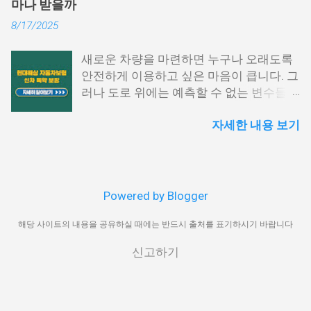
마나 받을까
공제 방식, 실수령액 증가 전략을 구체적으
래 항목을 따라 진행해 보시기 바랍니다.
8/17/2025
로 설명하겠습니다. 퇴직금 세전 계산 방식
홈택스 접속 및 로그인 홈택스 공식 웹사이
및 공식 퇴직금은 근속 연수와 평균 임금을
트에 접속한 후 공동인증서나 간편 인증
새로운 차량을 마련하면 누구나 오래도록
기준으로 계산됩니다. 퇴직금 세전 세후
(카카오, PASS 등)을 통해 로그인합니다.
안전하게 이용하고 싶은 마음이 큽니다. 그
실수령액 계산 방법을 이해하려면, 먼저 세
My홈택스 메뉴 선택 상단 메뉴에서 ‘My홈
러나 도로 위에는 예측할 수 없는 변수들이
전 기준으로 퇴직금을 산출해야 합니다. 1.
택스’를 클릭하고 ‘연말정산 · 지급명세
많아 작은 접촉사고부터 큰 손해까지 발생
퇴직금 기본 공식 퇴직금 계산 공식은 다음
서’를 선택합니다. 지급명세서 제출내역 확
자세한 내용 보기
할 수 있습니다. 특히 신차의 경우 초기 가
과 같습니다. 퇴직금=1일평균임금×30일
인 ‘지급명세서 등 제출내역’을 눌러 해당
치가 높기 때문에 사고로 인한 손실이 크
×(총재직일수÷365일) 여기서 1일 평균임
귀속년도 확인 후, ‘지급명세서 보기’를 클
며, 수리 과정에서도 상당한 비용이 발생할
금은 퇴직 직전 3개월 동안 지급된 총 임금
릭합니다. PDF 저장 또는 출력 조회된 영수
수 있습니다. 이러한 위험을 대비하기 위해
을 해당 기간의 총 일수로 나눈 값입니다.
증은 미리보기 화면에서 바로 인쇄하거나
마련된 제도가 바로 현대해상 자동차보험
2. 평균임금 산정 방법 1일평균임금=(퇴직
PDF 파일로 저장이 가능합니다. 보안 프로
Powered by Blogger
신차손해담보 특약입니다. 이 특약은 차량
전3개월임금총액)÷(퇴직전3개월총일수)
그램 사전 점검 홈택스 이용 전에는 일부
구매 직후부터 일정 기간 동안 발생할 수
해당 사이트의 내용을 공유하실 때에는 반드시 출처를 표기하시기 바랍니다
예를 들어, 최근 3개월간 월급이 400만 원
보안 모듈 설치가 필요할 수 있으므로, 브
있는 다양한 손해를 보완하며, 기존 자동차
이고, 연차수당과 상여금을 포함해 총
라우저 환경 설정을 미리 확인해 주세요.
신고하기
보험만으로는 충족하기 어려운 부분까지
1,500만 원을 받은 경우를 가정하면, 1,500
홈택스에서의 발급은 가장 신뢰도 높은 방
보장 범위를 넓혀 줍니다. 본 글에서는 해
만원÷90일=166,667원 1일 평균임금이 16
식이며, 연말정산 외에도 각종 금융기관 제
당 특약의 가입 조건과 핵심 보장 내용, 활
만 6,667원이므로, 퇴직금(세전)은 다음과
출 시 공신력 있는 자료로 인정받을 수 있
용 시 주의사항을 상세히 정리해 드리겠습
같이 계산됩니다. 166,667원×30일