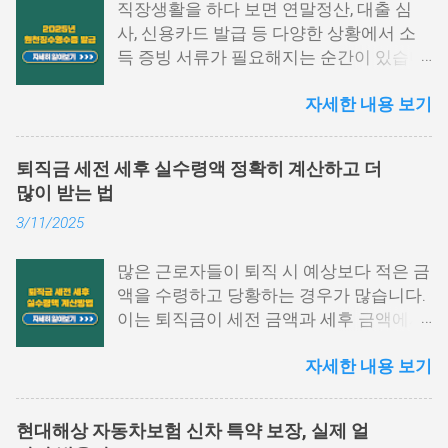
직장생활을 하다 보면 연말정산, 대출 심
사, 신용카드 발급 등 다양한 상황에서 소
득 증빙 서류가 필요해지는 순간이 있습니
다. 특히 그중에서도 원천징수영수증은 1
자세한 내용 보기
년간의 급여와 세금 납부 내역을 한눈에 확
인할 수 있는 중요한 문서입니다. 하지만
막상 발급하려고 하면 어떤 절차를 거쳐야
퇴직금 세전 세후 실수령액 정확히 계산하고 더
하는지, 어디에서 발급이 가능한지 막막하
많이 받는 법
게 느껴지는 경우가 많습니다. 이 글에서는
3/11/2025
원천징수영수증 발급방법에 대해 단계별
로 쉽게 설명드리고자 합니다. 📌 목차 1.
많은 근로자들이 퇴직 시 예상보다 적은 금
국세청 홈택스에서 발급하는 방법 2. 모바
액을 수령하고 당황하는 경우가 많습니다.
일 손택스 앱 이용법 3. 회사, 세무서에서도
이는 퇴직금이 세전 금액과 세후 금액에서
발급 가능 4. 자주 묻는 질문 5. 맺음말 1.
차이가 발생하기 때문입니다. 퇴직금 세전
국세청 홈택스에서 발급하는 방법 원천징
자세한 내용 보기
세후 실수령액 계산 방법을 정확히 이해하
수영수증 발급방법 중 가장 많이 활용되는
면, 미리 준비하여 불필요한 세금 부담을
경로는 바로 국세청 홈택스입니다. 인증서
줄이고 최대한 많은 금액을 수령할 수 있습
로그인만으로도 간단하게 발급받을 수 있
현대해상 자동차보험 신차 특약 보장, 실제 얼
니다. 이번 글에서는 퇴직금 계산법, 세금
으며, PC 환경에서 활용도가 높습니다. 아