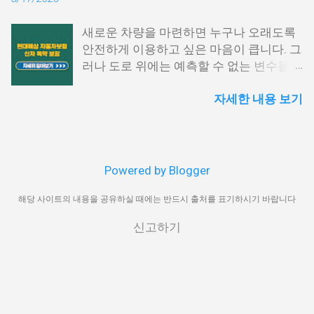
로 설명하겠습니다. 퇴직금 세전 계산 방식
홈택스 접속 및 로그인 홈택스 공식 웹사이
및 공식 퇴직금은 근속 연수와 평균 임금을
트에 접속한 후 공동인증서나 간편 인증
새로운 차량을 마련하면 누구나 오래도록
기준으로 계산됩니다. 퇴직금 세전 세후
(카카오, PASS 등)을 통해 로그인합니다.
안전하게 이용하고 싶은 마음이 큽니다. 그
실수령액 계산 방법을 이해하려면, 먼저 세
My홈택스 메뉴 선택 상단 메뉴에서 ‘My홈
러나 도로 위에는 예측할 수 없는 변수들이
전 기준으로 퇴직금을 산출해야 합니다. 1.
택스’를 클릭하고 ‘연말정산 · 지급명세
많아 작은 접촉사고부터 큰 손해까지 발생
퇴직금 기본 공식 퇴직금 계산 공식은 다음
서’를 선택합니다. 지급명세서 제출내역 확
자세한 내용 보기
할 수 있습니다. 특히 신차의 경우 초기 가
과 같습니다. 퇴직금=1일평균임금×30일
인 ‘지급명세서 등 제출내역’을 눌러 해당
치가 높기 때문에 사고로 인한 손실이 크
×(총재직일수÷365일) 여기서 1일 평균임
귀속년도 확인 후, ‘지급명세서 보기’를 클
며, 수리 과정에서도 상당한 비용이 발생할
금은 퇴직 직전 3개월 동안 지급된 총 임금
릭합니다. PDF 저장 또는 출력 조회된 영수
수 있습니다. 이러한 위험을 대비하기 위해
을 해당 기간의 총 일수로 나눈 값입니다.
증은 미리보기 화면에서 바로 인쇄하거나
마련된 제도가 바로 현대해상 자동차보험
2. 평균임금 산정 방법 1일평균임금=(퇴직
PDF 파일로 저장이 가능합니다. 보안 프로
Powered by Blogger
신차손해담보 특약입니다. 이 특약은 차량
전3개월임금총액)÷(퇴직전3개월총일수)
그램 사전 점검 홈택스 이용 전에는 일부
구매 직후부터 일정 기간 동안 발생할 수
해당 사이트의 내용을 공유하실 때에는 반드시 출처를 표기하시기 바랍니다
예를 들어, 최근 3개월간 월급이 400만 원
보안 모듈 설치가 필요할 수 있으므로, 브
있는 다양한 손해를 보완하며, 기존 자동차
이고, 연차수당과 상여금을 포함해 총
라우저 환경 설정을 미리 확인해 주세요.
신고하기
보험만으로는 충족하기 어려운 부분까지
1,500만 원을 받은 경우를 가정하면, 1,500
홈택스에서의 발급은 가장 신뢰도 높은 방
보장 범위를 넓혀 줍니다. 본 글에서는 해
만원÷90일=166,667원 1일 평균임금이 16
식이며, 연말정산 외에도 각종 금융기관 제
당 특약의 가입 조건과 핵심 보장 내용, 활
만 6,667원이므로, 퇴직금(세전)은 다음과
출 시 공신력 있는 자료로 인정받을 수 있
용 시 주의사항을 상세히 정리해 드리겠습
같이 계산됩니다. 166,667원×30일
습니다. 준비가 필요할 때마다...
니다. 📌 목차 1. 가입 조건과 대상 2. 보장
×(7,000일÷365일)≈9,600만원 실수령액