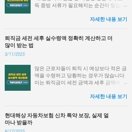
득 증빙 서류가 필요해지는 순간이 있습니
다. 특히 그중에서도 원천징수영수증은 1
자세한 내용 보기
년간의 급여와 세금 납부 내역을 한눈에 확
인할 수 있는 중요한 문서입니다. 하지만
막상 발급하려고 하면 어떤 절차를 거쳐야
퇴직금 세전 세후 실수령액 정확히 계산하고 더
하는지, 어디에서 발급이 가능한지 막막하
많이 받는 법
게 느껴지는 경우가 많습니다. 이 글에서는
3/11/2025
원천징수영수증 발급방법에 대해 단계별
로 쉽게 설명드리고자 합니다. 📌 목차 1.
많은 근로자들이 퇴직 시 예상보다 적은 금
국세청 홈택스에서 발급하는 방법 2. 모바
액을 수령하고 당황하는 경우가 많습니다.
일 손택스 앱 이용법 3. 회사, 세무서에서도
이는 퇴직금이 세전 금액과 세후 금액에서
발급 가능 4. 자주 묻는 질문 5. 맺음말 1.
차이가 발생하기 때문입니다. 퇴직금 세전
국세청 홈택스에서 발급하는 방법 원천징
자세한 내용 보기
세후 실수령액 계산 방법을 정확히 이해하
수영수증 발급방법 중 가장 많이 활용되는
면, 미리 준비하여 불필요한 세금 부담을
경로는 바로 국세청 홈택스입니다. 인증서
줄이고 최대한 많은 금액을 수령할 수 있습
로그인만으로도 간단하게 발급받을 수 있
현대해상 자동차보험 신차 특약 보장, 실제 얼
니다. 이번 글에서는 퇴직금 계산법, 세금
으며, PC 환경에서 활용도가 높습니다. 아
마나 받을까
공제 방식, 실수령액 증가 전략을 구체적으
래 항목을 따라 진행해 보시기 바랍니다.
8/17/2025