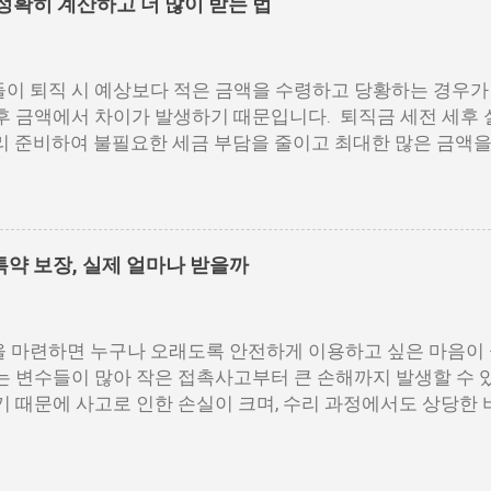
정확히 계산하고 더 많이 받는 법
발급받을 수 있으며, PC 환경에서 활용도가 높습니다. 아래 
 접속 및 로그인 홈택스 공식 웹사이트에 접속한 후 공동인증서나
로그인합니다. My홈택스 메뉴 선택 상단 메뉴에서 ‘My홈택스’를
이 퇴직 시 예상보다 적은 금액을 수령하고 당황하는 경우가
합니다. 지급명세서 제출내역 확인 ‘지급명세서 등 제출내역’을
후 금액에서 차이가 발생하기 때문입니다. 퇴직금 세전 세후
보기’를 클릭합니다. PDF 저장 또는 출력 조회된 영수증은 
리 준비하여 불필요한 세금 부담을 줄이고 최대한 많은 금액을 
파일로 저장이 가능합니다. 보안 프로그램 사전 점검 홈택스 이
 계산법, 세금 공제 방식, 실수령액 증가 전략을 구체적으로
 있으므로, 브라우저 환경 설정을 미리 확인해 주세요. 홈택스
 공식 퇴직금은 근속 연수와 평균 임금을 기준으로 계산됩니다
 연말정산 외에도 각종 금융기관 제출 시 공신력 있는 자료로 
이해하려면, 먼저 세전 기준으로 퇴직금을 산출해야 합니다. 1
..
음과 같습니다. 퇴직금=1일평균임금×30일×(총재직일수÷365
약 보장, 실제 얼마나 받을까
월 동안 지급된 총 임금을 해당 기간의 총 일수로 나눈 값입니다.
직전3개월임금총액)÷(퇴직전3개월총일수) 예를 들어, 최근 3
금을 포함해 총 1,500만 원을 받은 경우를 가정하면, 1,500
 마련하면 누구나 오래도록 안전하게 이용하고 싶은 마음이 
만 6,667원이므로, 퇴직금(세전)은 다음과 같이 계산됩니다. 16
는 변수들이 많아 작은 접촉사고부터 큰 손해까지 발생할 수 있
9,600만원 실수령액 계산 방법과 세금 공제 항목 퇴직금은 세
기 때문에 사고로 인한 손실이 크며, 수리 과정에서도 상당한 
가 적용됩니다. 퇴직금을 세후 기준으로 확인하려면 퇴직소
대비하기 위해 마련된 제도가 바로 현대해상 자동차보험 신차
다. 1. 퇴직소득공제 적용 퇴직소득공제는 근속 연수가 길수
 직후부터 일정 기간 동안 발생할 수 있는 다양한 손해를 보
00만원+(근속연수−10)×80만원 예를 들어, 20년 근무한 경우, 
어려운 부분까지 보장 범위를 넓혀 줍니다. 본 글에서는 해당 