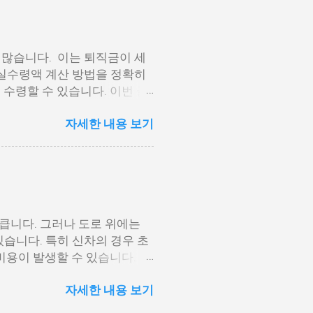
항목을 따라 진행해 보시기 바랍
 간편 인증(카카오, PASS
 클릭하고 ‘연말정산 · 지급명
 많습니다. 이는 퇴직금이 세
 눌러 해당 귀속년도 확인 후,
 실수령액 계산 방법을 정확히
미리보기 화면에서 바로 인쇄하
수령할 수 있습니다. 이번 글
용 전에는 일부 보안 모듈 설치
 설명하겠습니다. 퇴직금 세전
에서의 발급은 가장 신뢰도 높
자세한 내용 보기
. 퇴직금 세전 세후 실수령액
인정받을 수 있습니다. 준비가
. 퇴직금 기본 공식 퇴직금 계
일) 여기서 1일 평균임금은 퇴
 2. 평균임금 산정 방법 1일
개월간 월급이 400만 원이고,
만원÷90일=166,667원 1일
큽니다. 그러나 도로 위에는
6,667원×30일×(7,000일
습니다. 특히 신차의 경우 초
금이 부과되는 소득에 해당하므
비용이 발생할 수 있습니다. 이
득공제, 환산급여, 과세표준을
손해담보 특약입니다. 이 특약
록 더 많은 금액이 공제됩니다.
자세한 내용 보기
완하며, 기존 자동차보험만으로
400만원+(20년−10)...
특약의 가입 조건과 핵심 보장