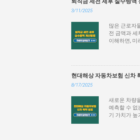
퇴직금 세전 세후 실수령액 
도 간단하게 
3/11/2025
니다. 홈택스
등)을 통해 
많은 근로자들
세서’를 선택
전 금액과 세
‘지급명세서 
이해하면, 미
거나 PDF 
에서는 퇴직금
가 필요할 수
계산 방식 및
은 방식이며,
계산 방법을 
필요할 때마다.
산 공식은 다
현대해상 자동차보험 신차 특
직 직전 3개
8/17/2025
평균임금=(퇴
연차수당과 상여
새로운 차량을
평균임금이 16
예측할 수 없
÷365일)≈
기 가치가 높
로 퇴직소득세
러한 위험을 
고려해야 합니
은 차량 구매
퇴직소득공제=4
는 충족하기 