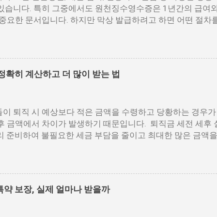
있습니다. 특히 그중에서도 원천징수영수증은 1년간의 급여와
 중요한 문서입니다. 하지만 막상 발급하려고 하면 어떤 절차를
 막막하게 느껴지는 경우가 많습니다. 이 글에서는 원천징
명드리고자 합니다. 📌 목차 1. 국세청 홈택스에서 발급하는 방
 세무서에서도 발급 가능 4. 자주 묻는 질문 5. 맺음말 1. 국
발급방법 중 가장 많이 활용되는 경로는 바로 국세청 홈택
정확히 계산하고 더 많이 받는 법
발급받을 수 있으며, PC 환경에서 활용도가 높습니다. 아래 
 접속 및 로그인 홈택스 공식 웹사이트에 접속한 후 공동인증서나
로그인합니다. My홈택스 메뉴 선택 상단 메뉴에서 ‘My홈택스’를
이 퇴직 시 예상보다 적은 금액을 수령하고 당황하는 경우가
합니다. 지급명세서 제출내역 확인 ‘지급명세서 등 제출내역’을
후 금액에서 차이가 발생하기 때문입니다. 퇴직금 세전 세후
보기’를 클릭합니다. PDF 저장 또는 출력 조회된 영수증은 
리 준비하여 불필요한 세금 부담을 줄이고 최대한 많은 금액을 
파일로 저장이 가능합니다. 보안 프로그램 사전 점검 홈택스 이
 계산법, 세금 공제 방식, 실수령액 증가 전략을 구체적으로
 있으므로, 브라우저 환경 설정을 미리 확인해 주세요. 홈택스
 공식 퇴직금은 근속 연수와 평균 임금을 기준으로 계산됩니다
 연말정산 외에도 각종 금융기관 제출 시 공신력 있는 자료로 
이해하려면, 먼저 세전 기준으로 퇴직금을 산출해야 합니다. 1
..
음과 같습니다. 퇴직금=1일평균임금×30일×(총재직일수÷365
약 보장, 실제 얼마나 받을까
월 동안 지급된 총 임금을 해당 기간의 총 일수로 나눈 값입니다.
직전3개월임금총액)÷(퇴직전3개월총일수) 예를 들어, 최근 3
금을 포함해 총 1,500만 원을 받은 경우를 가정하면, 1,500