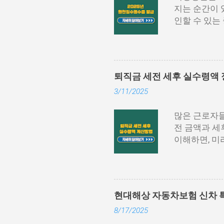
지는 순간이 
인할 수 있는
급이 가능한지
별로 쉽게 설
법 3. 회사,
천징수영수증 
퇴직금 세전 세후 실수령액 
도 간단하게 
3/11/2025
니다. 홈택스
등)을 통해 
많은 근로자들
세서’를 선택
전 금액과 세
‘지급명세서 
이해하면, 미
거나 PDF 
에서는 퇴직금
가 필요할 수
계산 방식 및
은 방식이며,
계산 방법을 
필요할 때마다.
산 공식은 다
현대해상 자동차보험 신차 특
직 직전 3개
8/17/2025
평균임금=(퇴
연차수당과 상여