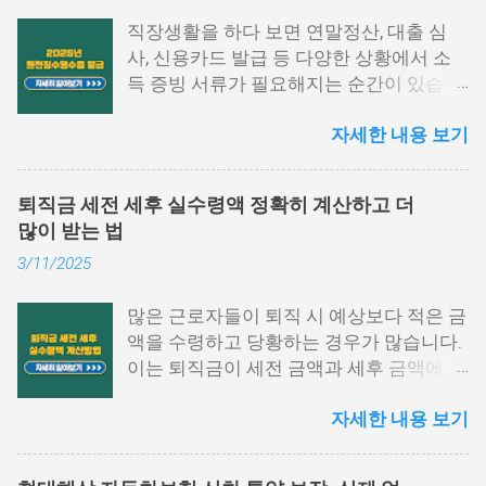
직장생활을 하다 보면 연말정산, 대출 심
사, 신용카드 발급 등 다양한 상황에서 소
득 증빙 서류가 필요해지는 순간이 있습니
다. 특히 그중에서도 원천징수영수증은 1
자세한 내용 보기
년간의 급여와 세금 납부 내역을 한눈에 확
인할 수 있는 중요한 문서입니다. 하지만
막상 발급하려고 하면 어떤 절차를 거쳐야
퇴직금 세전 세후 실수령액 정확히 계산하고 더
하는지, 어디에서 발급이 가능한지 막막하
많이 받는 법
게 느껴지는 경우가 많습니다. 이 글에서는
3/11/2025
원천징수영수증 발급방법에 대해 단계별
로 쉽게 설명드리고자 합니다. 📌 목차 1.
많은 근로자들이 퇴직 시 예상보다 적은 금
국세청 홈택스에서 발급하는 방법 2. 모바
액을 수령하고 당황하는 경우가 많습니다.
일 손택스 앱 이용법 3. 회사, 세무서에서도
이는 퇴직금이 세전 금액과 세후 금액에서
발급 가능 4. 자주 묻는 질문 5. 맺음말 1.
차이가 발생하기 때문입니다. 퇴직금 세전
국세청 홈택스에서 발급하는 방법 원천징
자세한 내용 보기
세후 실수령액 계산 방법을 정확히 이해하
수영수증 발급방법 중 가장 많이 활용되는
면, 미리 준비하여 불필요한 세금 부담을
경로는 바로 국세청 홈택스입니다. 인증서
줄이고 최대한 많은 금액을 수령할 수 있습
로그인만으로도 간단하게 발급받을 수 있