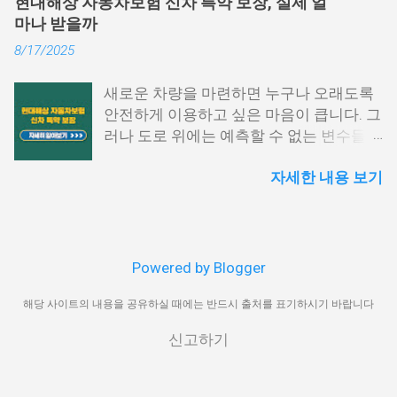
현대해상 자동차보험 신차 특약 보장, 실제 얼
니다. 이번 글에서는 퇴직금 계산법, 세금
으며, PC 환경에서 활용도가 높습니다. 아
마나 받을까
공제 방식, 실수령액 증가 전략을 구체적으
래 항목을 따라 진행해 보시기 바랍니다.
8/17/2025
로 설명하겠습니다. 퇴직금 세전 계산 방식
홈택스 접속 및 로그인 홈택스 공식 웹사이
및 공식 퇴직금은 근속 연수와 평균 임금을
트에 접속한 후 공동인증서나 간편 인증
새로운 차량을 마련하면 누구나 오래도록
기준으로 계산됩니다. 퇴직금 세전 세후
(카카오, PASS 등)을 통해 로그인합니다.
안전하게 이용하고 싶은 마음이 큽니다. 그
실수령액 계산 방법을 이해하려면, 먼저 세
My홈택스 메뉴 선택 상단 메뉴에서 ‘My홈
러나 도로 위에는 예측할 수 없는 변수들이
전 기준으로 퇴직금을 산출해야 합니다. 1.
택스’를 클릭하고 ‘연말정산 · 지급명세
많아 작은 접촉사고부터 큰 손해까지 발생
퇴직금 기본 공식 퇴직금 계산 공식은 다음
서’를 선택합니다. 지급명세서 제출내역 확
자세한 내용 보기
할 수 있습니다. 특히 신차의 경우 초기 가
과 같습니다. 퇴직금=1일평균임금×30일
인 ‘지급명세서 등 제출내역’을 눌러 해당
치가 높기 때문에 사고로 인한 손실이 크
×(총재직일수÷365일) 여기서 1일 평균임
귀속년도 확인 후, ‘지급명세서 보기’를 클
며, 수리 과정에서도 상당한 비용이 발생할
금은 퇴직 직전 3개월 동안 지급된 총 임금
릭합니다. PDF 저장 또는 출력 조회된 영수
수 있습니다. 이러한 위험을 대비하기 위해
을 해당 기간의 총 일수로 나눈 값입니다.
증은 미리보기 화면에서 바로 인쇄하거나
마련된 제도가 바로 현대해상 자동차보험
2. 평균임금 산정 방법 1일평균임금=(퇴직
PDF 파일로 저장이 가능합니다. 보안 프로
Powered by Blogger
신차손해담보 특약입니다. 이 특약은 차량
전3개월임금총액)÷(퇴직전3개월총일수)
그램 사전 점검 홈택스 이용 전에는 일부
구매 직후부터 일정 기간 동안 발생할 수
해당 사이트의 내용을 공유하실 때에는 반드시 출처를 표기하시기 바랍니다
예를 들어, 최근 3개월간 월급이 400만 원
보안 모듈 설치가 필요할 수 있으므로, 브
있는 다양한 손해를 보완하며, 기존 자동차
이고, 연차수당과 상여금을 포함해 총
라우저 환경 설정을 미리 확인해 주세요.
신고하기
보험만으로는 충족하기 어려운 부분까지
1,500만 원을 받은 경우를 가정하면, 1,500
홈택스에서의 발급은 가장 신뢰도 높은 방
보장 범위를 넓혀 줍니다. 본 글에서는 해
만원÷90일=166,667원 1일 평균임금이 16
식이며, 연말정산 외에도 각종 금융기관 제
당 특약의 가입 조건과 핵심 보장 내용, 활
만 6,667원이므로, 퇴직금(세전)은 다음과
출 시 공신력 있는 자료로 인정받을 수 있