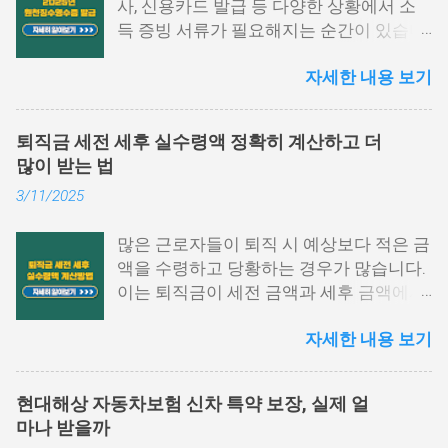
사, 신용카드 발급 등 다양한 상황에서 소
득 증빙 서류가 필요해지는 순간이 있습니
다. 특히 그중에서도 원천징수영수증은 1
자세한 내용 보기
년간의 급여와 세금 납부 내역을 한눈에 확
인할 수 있는 중요한 문서입니다. 하지만
막상 발급하려고 하면 어떤 절차를 거쳐야
퇴직금 세전 세후 실수령액 정확히 계산하고 더
하는지, 어디에서 발급이 가능한지 막막하
많이 받는 법
게 느껴지는 경우가 많습니다. 이 글에서는
3/11/2025
원천징수영수증 발급방법에 대해 단계별
로 쉽게 설명드리고자 합니다. 📌 목차 1.
많은 근로자들이 퇴직 시 예상보다 적은 금
국세청 홈택스에서 발급하는 방법 2. 모바
액을 수령하고 당황하는 경우가 많습니다.
일 손택스 앱 이용법 3. 회사, 세무서에서도
이는 퇴직금이 세전 금액과 세후 금액에서
발급 가능 4. 자주 묻는 질문 5. 맺음말 1.
차이가 발생하기 때문입니다. 퇴직금 세전
국세청 홈택스에서 발급하는 방법 원천징
자세한 내용 보기
세후 실수령액 계산 방법을 정확히 이해하
수영수증 발급방법 중 가장 많이 활용되는
면, 미리 준비하여 불필요한 세금 부담을
경로는 바로 국세청 홈택스입니다. 인증서
줄이고 최대한 많은 금액을 수령할 수 있습
로그인만으로도 간단하게 발급받을 수 있
현대해상 자동차보험 신차 특약 보장, 실제 얼
니다. 이번 글에서는 퇴직금 계산법, 세금
으며, PC 환경에서 활용도가 높습니다. 아
마나 받을까
공제 방식, 실수령액 증가 전략을 구체적으
래 항목을 따라 진행해 보시기 바랍니다.