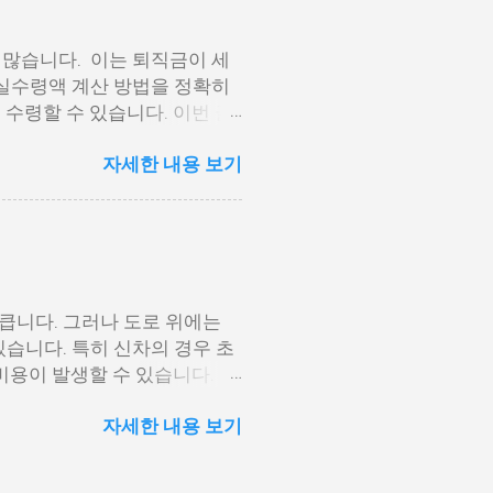
 간편 인증(카카오, PASS
 클릭하고 ‘연말정산 · 지급명
 많습니다. 이는 퇴직금이 세
 눌러 해당 귀속년도 확인 후,
 실수령액 계산 방법을 정확히
미리보기 화면에서 바로 인쇄하
수령할 수 있습니다. 이번 글
용 전에는 일부 보안 모듈 설치
 설명하겠습니다. 퇴직금 세전
에서의 발급은 가장 신뢰도 높
자세한 내용 보기
. 퇴직금 세전 세후 실수령액
인정받을 수 있습니다. 준비가
. 퇴직금 기본 공식 퇴직금 계
일) 여기서 1일 평균임금은 퇴
 2. 평균임금 산정 방법 1일
개월간 월급이 400만 원이고,
만원÷90일=166,667원 1일
큽니다. 그러나 도로 위에는
6,667원×30일×(7,000일
습니다. 특히 신차의 경우 초
금이 부과되는 소득에 해당하므
비용이 발생할 수 있습니다. 이
득공제, 환산급여, 과세표준을
손해담보 특약입니다. 이 특약
록 더 많은 금액이 공제됩니다.
자세한 내용 보기
완하며, 기존 자동차보험만으로
400만원+(20년−10)...
특약의 가입 조건과 핵심 보장
건과 대상 2. 보장 내용과 혜택