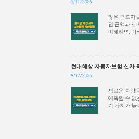
3/11/2025
니다. 홈택스
등)을 통해 
많은 근로자들
세서’를 선택
전 금액과 세
‘지급명세서 
이해하면, 미
거나 PDF 
에서는 퇴직금
가 필요할 수
계산 방식 및
은 방식이며,
계산 방법을 
필요할 때마다.
산 공식은 다
현대해상 자동차보험 신차 특
직 직전 3개
8/17/2025
평균임금=(퇴
연차수당과 상여
새로운 차량을
평균임금이 16
예측할 수 없
÷365일)≈
기 가치가 높
로 퇴직소득세
러한 위험을 
고려해야 합니
은 차량 구매
퇴직소득공제=4
는 충족하기 
내용, 활용 시