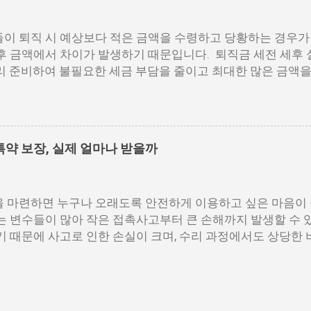
 접속 및 로그인 홈택스 공식 웹사이트에 접속한 후 공동인증서나
로그인합니다. My홈택스 메뉴 선택 상단 메뉴에서 ‘My홈택스’를
이 퇴직 시 예상보다 적은 금액을 수령하고 당황하는 경우가
합니다. 지급명세서 제출내역 확인 ‘지급명세서 등 제출내역’을
후 금액에서 차이가 발생하기 때문입니다. 퇴직금 세전 세후
보기’를 클릭합니다. PDF 저장 또는 출력 조회된 영수증은 
리 준비하여 불필요한 세금 부담을 줄이고 최대한 많은 금액을 
파일로 저장이 가능합니다. 보안 프로그램 사전 점검 홈택스 이
 계산법, 세금 공제 방식, 실수령액 증가 전략을 구체적으로
 있으므로, 브라우저 환경 설정을 미리 확인해 주세요. 홈택스
 공식 퇴직금은 근속 연수와 평균 임금을 기준으로 계산됩니다
 연말정산 외에도 각종 금융기관 제출 시 공신력 있는 자료로 
이해하려면, 먼저 세전 기준으로 퇴직금을 산출해야 합니다. 1
..
음과 같습니다. 퇴직금=1일평균임금×30일×(총재직일수÷365
약 보장, 실제 얼마나 받을까
월 동안 지급된 총 임금을 해당 기간의 총 일수로 나눈 값입니다.
직전3개월임금총액)÷(퇴직전3개월총일수) 예를 들어, 최근 3
금을 포함해 총 1,500만 원을 받은 경우를 가정하면, 1,500
 마련하면 누구나 오래도록 안전하게 이용하고 싶은 마음이 
만 6,667원이므로, 퇴직금(세전)은 다음과 같이 계산됩니다. 16
는 변수들이 많아 작은 접촉사고부터 큰 손해까지 발생할 수 있
9,600만원 실수령액 계산 방법과 세금 공제 항목 퇴직금은 세
기 때문에 사고로 인한 손실이 크며, 수리 과정에서도 상당한 
가 적용됩니다. 퇴직금을 세후 기준으로 확인하려면 퇴직소
대비하기 위해 마련된 제도가 바로 현대해상 자동차보험 신차
다. 1. 퇴직소득공제 적용 퇴직소득공제는 근속 연수가 길수
 직후부터 일정 기간 동안 발생할 수 있는 다양한 손해를 보
00만원+(근속연수−10)×80만원 예를 들어, 20년 근무한 경우, 
어려운 부분까지 보장 범위를 넓혀 줍니다. 본 글에서는 해당 
 주의사항을 상세히 정리해 드리겠습니다. 📌 목차 1. 가입 조