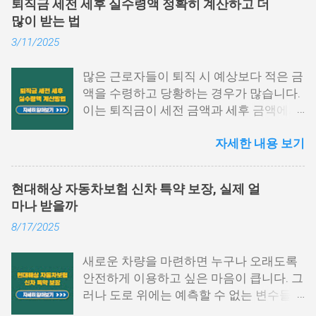
퇴직금 세전 세후 실수령액 정확히 계산하고 더
하는지, 어디에서 발급이 가능한지 막막하
많이 받는 법
게 느껴지는 경우가 많습니다. 이 글에서는
3/11/2025
원천징수영수증 발급방법에 대해 단계별
로 쉽게 설명드리고자 합니다. 📌 목차 1.
많은 근로자들이 퇴직 시 예상보다 적은 금
국세청 홈택스에서 발급하는 방법 2. 모바
액을 수령하고 당황하는 경우가 많습니다.
일 손택스 앱 이용법 3. 회사, 세무서에서도
이는 퇴직금이 세전 금액과 세후 금액에서
발급 가능 4. 자주 묻는 질문 5. 맺음말 1.
차이가 발생하기 때문입니다. 퇴직금 세전
국세청 홈택스에서 발급하는 방법 원천징
자세한 내용 보기
세후 실수령액 계산 방법을 정확히 이해하
수영수증 발급방법 중 가장 많이 활용되는
면, 미리 준비하여 불필요한 세금 부담을
경로는 바로 국세청 홈택스입니다. 인증서
줄이고 최대한 많은 금액을 수령할 수 있습
로그인만으로도 간단하게 발급받을 수 있
현대해상 자동차보험 신차 특약 보장, 실제 얼
니다. 이번 글에서는 퇴직금 계산법, 세금
으며, PC 환경에서 활용도가 높습니다. 아
마나 받을까
공제 방식, 실수령액 증가 전략을 구체적으
래 항목을 따라 진행해 보시기 바랍니다.
8/17/2025
로 설명하겠습니다. 퇴직금 세전 계산 방식
홈택스 접속 및 로그인 홈택스 공식 웹사이
및 공식 퇴직금은 근속 연수와 평균 임금을
트에 접속한 후 공동인증서나 간편 인증
새로운 차량을 마련하면 누구나 오래도록
기준으로 계산됩니다. 퇴직금 세전 세후
(카카오, PASS 등)을 통해 로그인합니다.
안전하게 이용하고 싶은 마음이 큽니다. 그
실수령액 계산 방법을 이해하려면, 먼저 세
My홈택스 메뉴 선택 상단 메뉴에서 ‘My홈
러나 도로 위에는 예측할 수 없는 변수들이
전 기준으로 퇴직금을 산출해야 합니다. 1.
택스’를 클릭하고 ‘연말정산 · 지급명세
많아 작은 접촉사고부터 큰 손해까지 발생
퇴직금 기본 공식 퇴직금 계산 공식은 다음
서’를 선택합니다. 지급명세서 제출내역 확