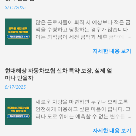
게 느껴지는 경우가 많습니다. 이 글에서는
3/11/2025
원천징수영수증 발급방법에 대해 단계별
로 쉽게 설명드리고자 합니다. 📌 목차 1.
많은 근로자들이 퇴직 시 예상보다 적은 금
국세청 홈택스에서 발급하는 방법 2. 모바
액을 수령하고 당황하는 경우가 많습니다.
일 손택스 앱 이용법 3. 회사, 세무서에서도
이는 퇴직금이 세전 금액과 세후 금액에서
발급 가능 4. 자주 묻는 질문 5. 맺음말 1.
차이가 발생하기 때문입니다. 퇴직금 세전
국세청 홈택스에서 발급하는 방법 원천징
자세한 내용 보기
세후 실수령액 계산 방법을 정확히 이해하
수영수증 발급방법 중 가장 많이 활용되는
면, 미리 준비하여 불필요한 세금 부담을
경로는 바로 국세청 홈택스입니다. 인증서
줄이고 최대한 많은 금액을 수령할 수 있습
로그인만으로도 간단하게 발급받을 수 있
현대해상 자동차보험 신차 특약 보장, 실제 얼
니다. 이번 글에서는 퇴직금 계산법, 세금
으며, PC 환경에서 활용도가 높습니다. 아
마나 받을까
공제 방식, 실수령액 증가 전략을 구체적으
래 항목을 따라 진행해 보시기 바랍니다.
8/17/2025
로 설명하겠습니다. 퇴직금 세전 계산 방식
홈택스 접속 및 로그인 홈택스 공식 웹사이
및 공식 퇴직금은 근속 연수와 평균 임금을
트에 접속한 후 공동인증서나 간편 인증
새로운 차량을 마련하면 누구나 오래도록
기준으로 계산됩니다. 퇴직금 세전 세후
(카카오, PASS 등)을 통해 로그인합니다.
안전하게 이용하고 싶은 마음이 큽니다. 그
실수령액 계산 방법을 이해하려면, 먼저 세
My홈택스 메뉴 선택 상단 메뉴에서 ‘My홈
러나 도로 위에는 예측할 수 없는 변수들이
전 기준으로 퇴직금을 산출해야 합니다. 1.
택스’를 클릭하고 ‘연말정산 · 지급명세
많아 작은 접촉사고부터 큰 손해까지 발생
퇴직금 기본 공식 퇴직금 계산 공식은 다음
서’를 선택합니다. 지급명세서 제출내역 확
자세한 내용 보기
할 수 있습니다. 특히 신차의 경우 초기 가
과 같습니다. 퇴직금=1일평균임금×30일
인 ‘지급명세서 등 제출내역’을 눌러 해당