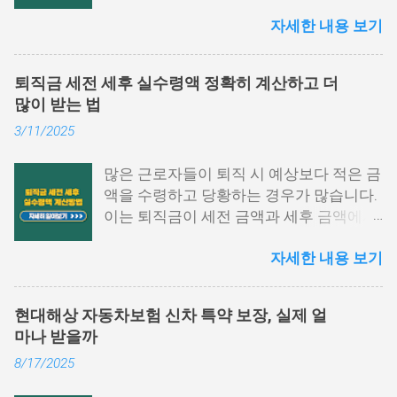
다. 특히 그중에서도 원천징수영수증은 1
자세한 내용 보기
년간의 급여와 세금 납부 내역을 한눈에 확
인할 수 있는 중요한 문서입니다. 하지만
막상 발급하려고 하면 어떤 절차를 거쳐야
퇴직금 세전 세후 실수령액 정확히 계산하고 더
하는지, 어디에서 발급이 가능한지 막막하
많이 받는 법
게 느껴지는 경우가 많습니다. 이 글에서는
3/11/2025
원천징수영수증 발급방법에 대해 단계별
로 쉽게 설명드리고자 합니다. 📌 목차 1.
많은 근로자들이 퇴직 시 예상보다 적은 금
국세청 홈택스에서 발급하는 방법 2. 모바
액을 수령하고 당황하는 경우가 많습니다.
일 손택스 앱 이용법 3. 회사, 세무서에서도
이는 퇴직금이 세전 금액과 세후 금액에서
발급 가능 4. 자주 묻는 질문 5. 맺음말 1.
차이가 발생하기 때문입니다. 퇴직금 세전
국세청 홈택스에서 발급하는 방법 원천징
자세한 내용 보기
세후 실수령액 계산 방법을 정확히 이해하
수영수증 발급방법 중 가장 많이 활용되는
면, 미리 준비하여 불필요한 세금 부담을
경로는 바로 국세청 홈택스입니다. 인증서
줄이고 최대한 많은 금액을 수령할 수 있습
로그인만으로도 간단하게 발급받을 수 있
현대해상 자동차보험 신차 특약 보장, 실제 얼
니다. 이번 글에서는 퇴직금 계산법, 세금
으며, PC 환경에서 활용도가 높습니다. 아
마나 받을까
공제 방식, 실수령액 증가 전략을 구체적으
래 항목을 따라 진행해 보시기 바랍니다.
8/17/2025
로 설명하겠습니다. 퇴직금 세전 계산 방식
홈택스 접속 및 로그인 홈택스 공식 웹사이
및 공식 퇴직금은 근속 연수와 평균 임금을
트에 접속한 후 공동인증서나 간편 인증