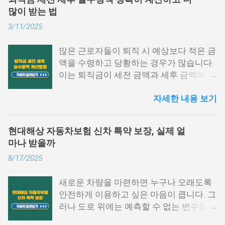
하는지, 어디에서 발급이 가능한지 막막하
많이 받는 법
게 느껴지는 경우가 많습니다. 이 글에서는
3/11/2025
원천징수영수증 발급방법에 대해 단계별
로 쉽게 설명드리고자 합니다. 📌 목차 1.
많은 근로자들이 퇴직 시 예상보다 적은 금
국세청 홈택스에서 발급하는 방법 2. 모바
액을 수령하고 당황하는 경우가 많습니다.
일 손택스 앱 이용법 3. 회사, 세무서에서도
이는 퇴직금이 세전 금액과 세후 금액에서
발급 가능 4. 자주 묻는 질문 5. 맺음말 1.
차이가 발생하기 때문입니다. 퇴직금 세전
국세청 홈택스에서 발급하는 방법 원천징
자세한 내용 보기
세후 실수령액 계산 방법을 정확히 이해하
수영수증 발급방법 중 가장 많이 활용되는
면, 미리 준비하여 불필요한 세금 부담을
경로는 바로 국세청 홈택스입니다. 인증서
줄이고 최대한 많은 금액을 수령할 수 있습
로그인만으로도 간단하게 발급받을 수 있
현대해상 자동차보험 신차 특약 보장, 실제 얼
니다. 이번 글에서는 퇴직금 계산법, 세금
으며, PC 환경에서 활용도가 높습니다. 아
마나 받을까
공제 방식, 실수령액 증가 전략을 구체적으
래 항목을 따라 진행해 보시기 바랍니다.
8/17/2025
로 설명하겠습니다. 퇴직금 세전 계산 방식
홈택스 접속 및 로그인 홈택스 공식 웹사이
및 공식 퇴직금은 근속 연수와 평균 임금을
트에 접속한 후 공동인증서나 간편 인증
새로운 차량을 마련하면 누구나 오래도록
기준으로 계산됩니다. 퇴직금 세전 세후
(카카오, PASS 등)을 통해 로그인합니다.
안전하게 이용하고 싶은 마음이 큽니다. 그
실수령액 계산 방법을 이해하려면, 먼저 세
My홈택스 메뉴 선택 상단 메뉴에서 ‘My홈
러나 도로 위에는 예측할 수 없는 변수들이
전 기준으로 퇴직금을 산출해야 합니다. 1.
택스’를 클릭하고 ‘연말정산 · 지급명세
많아 작은 접촉사고부터 큰 손해까지 발생
퇴직금 기본 공식 퇴직금 계산 공식은 다음
서’를 선택합니다. 지급명세서 제출내역 확