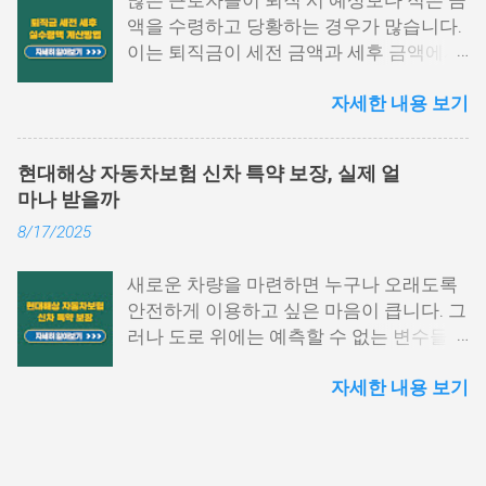
많은 근로자들이 퇴직 시 예상보다 적은 금
국세청 홈택스에서 발급하는 방법 2. 모바
액을 수령하고 당황하는 경우가 많습니다.
일 손택스 앱 이용법 3. 회사, 세무서에서도
이는 퇴직금이 세전 금액과 세후 금액에서
발급 가능 4. 자주 묻는 질문 5. 맺음말 1.
차이가 발생하기 때문입니다. 퇴직금 세전
국세청 홈택스에서 발급하는 방법 원천징
자세한 내용 보기
세후 실수령액 계산 방법을 정확히 이해하
수영수증 발급방법 중 가장 많이 활용되는
면, 미리 준비하여 불필요한 세금 부담을
경로는 바로 국세청 홈택스입니다. 인증서
줄이고 최대한 많은 금액을 수령할 수 있습
로그인만으로도 간단하게 발급받을 수 있
현대해상 자동차보험 신차 특약 보장, 실제 얼
니다. 이번 글에서는 퇴직금 계산법, 세금
으며, PC 환경에서 활용도가 높습니다. 아
마나 받을까
공제 방식, 실수령액 증가 전략을 구체적으
래 항목을 따라 진행해 보시기 바랍니다.
8/17/2025
로 설명하겠습니다. 퇴직금 세전 계산 방식
홈택스 접속 및 로그인 홈택스 공식 웹사이
및 공식 퇴직금은 근속 연수와 평균 임금을
트에 접속한 후 공동인증서나 간편 인증
새로운 차량을 마련하면 누구나 오래도록
기준으로 계산됩니다. 퇴직금 세전 세후
(카카오, PASS 등)을 통해 로그인합니다.
안전하게 이용하고 싶은 마음이 큽니다. 그
실수령액 계산 방법을 이해하려면, 먼저 세
My홈택스 메뉴 선택 상단 메뉴에서 ‘My홈
러나 도로 위에는 예측할 수 없는 변수들이
전 기준으로 퇴직금을 산출해야 합니다. 1.
택스’를 클릭하고 ‘연말정산 · 지급명세
많아 작은 접촉사고부터 큰 손해까지 발생
퇴직금 기본 공식 퇴직금 계산 공식은 다음
서’를 선택합니다. 지급명세서 제출내역 확
자세한 내용 보기
할 수 있습니다. 특히 신차의 경우 초기 가
과 같습니다. 퇴직금=1일평균임금×30일
인 ‘지급명세서 등 제출내역’을 눌러 해당
치가 높기 때문에 사고로 인한 손실이 크
×(총재직일수÷365일) 여기서 1일 평균임
귀속년도 확인 후, ‘지급명세서 보기’를 클
며, 수리 과정에서도 상당한 비용이 발생할
금은 퇴직 직전 3개월 동안 지급된 총 임금
릭합니다. PDF 저장 또는 출력 조회된 영수
수 있습니다. 이러한 위험을 대비하기 위해
을 해당 기간의 총 일수로 나눈 값입니다.
증은 미리보기 화면에서 바로 인쇄하거나