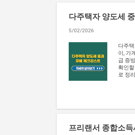
전 비용
를 확정
다주택자 양도세 중
수 제안
단 사
5/02/2026
개입 
상담보
다주택자
야 합니
이, 
가능 여
급 증빙
인하는 
확인할 
로 정
인지 걸
준 3.
는 질문
금 지
분 보완
에 아래
계약과 
프리랜서 종합소득세
지 가계