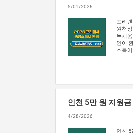
한 판단
5/01/2026
후 판단
계약, 
프리랜
구분 기준
원천징
두채움
인이 환
소득이
다. 이
분, 모
발생 구
확인 흐
수 있는
을 다시
용 소
인천 5만 원 지원금
징수액
모두 환
4/28/2026
비, 공
먼저 보
인천 5