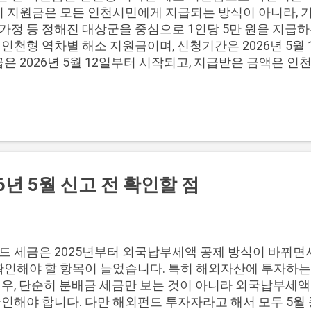
보면 프리랜서 소득이 어떤 경우에 환급으로 이어지는지 더 
 이 지원금은 모든 인천시민에게 지급되는 방식이 아니라, 
능 직업군 비교 환급 가능성은 직업 이름보다 소득 유형과 
가정 등 정해진 대상군을 중심으로 1인당 5만 원을 지급하
달라이더, 대리운전기사, 행사도우미, 학원강사, ...
인천형 역차별 해소 지원금이며, 신청기간은 2026년 5월
급은 2026년 5월 12일부터 시작되고, 지급받은 금액은 
부와 신청기간을 먼저 확인하는 것이 중요합니다. 📌 목차 1.
약 3. 신청 지급 날짜 4. 신청 전 핵심 체크 5. 자주 묻는 질
원금은 공식적으로 인천형 역차별 해소 지원금 으로 확인되
5만 원 지급 여부보다, 본인이 정해진 대상군에 들어가는지
 공식 지원명 인천형 역차별 해소 지원금 지원금액 1인당 
차상위계층, 한부모가정 신청기간 2026년 5월 11일 ~ 202
주의사항: 1인당 5만 원 지급은 대상군과 신청기간을 함께
6년 5월 신고 전 확인할 점
 지원금은 단순히 인천에 거주한다고 모두 받을 수 있는 구
보다, 공식 지원명과 대상군을 함께 확인해야 합니다. 1인
명칭은 인천형 역차별 해소 지원금 기초생활수급자 해당 여
 해당 여부 2026년 7월 3일 전 신청 가능 여부 대상과 
 세금은 2025년부터 외국납부세액 공제 방식이 바뀌면서 
싶다면 아래 내용을 함께 보면 됩니다. 인천 5만 원 지원금
확인해야 할 항목이 늘었습니다. 특히 해외자산에 투자하는 
신청기간, 지급일, 사용기한을 ...
경우, 단순히 분배금 세금만 보는 것이 아니라 외국납부세
인해야 합니다. 다만 해외펀드 투자자라고 해서 모두 5월 