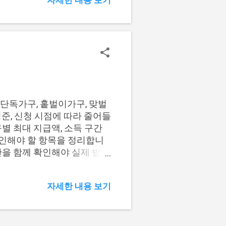
새희망홀씨, 햇살론, 사잇돌대출
새희망홀씨는 은행이 직접 심
기관의 보증 구조가 함께 작
씨 은행권 은행 내부심사 중
 보증 심사와 금융회사 심사
저축은행 등 금융회사 심사와
가 다르기 때문에 같은 소득과
은행별 내부심사 기준이 중
 함께 영향을 줄 수 있습니
단독가구, 홑벌이가구, 맞벌
건을 먼저 비교하는 것이 좋습
준, 신청 시점에 따라 줄어들
면 햇살론이나 사잇돌대출과
별 최대 지급액, 소득 구간
 확인해야 할 항목을 정리합니
간을 함께 확인해야 실제 받을
 지급 금액 비교 2. 소득 구간
기준 가구별 최대 지급 금액 비
자세한 내용 보기
다. 2026년 정기 신청 기
맞벌이가구는 최대 330만원
만원 홑벌이가구 285만원 맞벌
 수령액은 총급여액, 재산 합