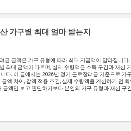
교 실행 순서 6. 자주 묻는 질문 상품별 심사 구조 비교 
두 서민금융 성격으로 비교되지만 심사 구조는 다릅니다. 
 구조에 가깝고, 햇살론과 사잇돌대출은 상품에 따라 보증
 있습니다. 상품 취급 주체 심사 구조 보증 구조 새희망홀
도 보증 없이 은행 심사 중심 햇살론 상호금융·저축은행 등
산 가구별 최대 얼마 받는지
서민금융진흥원 등 보증 구조 개입 가능 사잇돌대출 은행·
심사 병행 서울보증보험 등 보증 구조 개입 가능 심사 구조
수라도 상품별 결과가 달라질 수 있습니다. 새희망홀씨는 
, 햇살론과 사잇돌대출은 보증 가능 여부와 금융회사 심사가
려금 금액은 가구 유형에 따라 최대 지급액이 달라집니다. 
새희망홀씨를 먼저 볼지 고민된다면, 공통 자격과 은행별 조
 최대 금액이 다르며, 실제 수령액은 소득 구간과 재산 기
 새희망홀씨 기본 조건 비교하기 기본 조건을 먼저 확인하
니다. 이 글에서는 2026년 정기 근로장려금 기준으로 가구
 전에 ...
 금액 차이, 감액 적용 조건, 실제 수령액을 계산하기 전
최대 금액만 보고 판단하기보다 본인의 가구 유형과 재산 구
 금액을 더 정확히 볼 수 있습니다. 📌 목차 1. 가구별 최대
 차이 3. 감액 적용 후 수령액 변화 4. 실제 수령액 계산 
장려금은 가구 유형에 따라 받을 수 있는 최대 금액이 다릅니
단독가구는 최대 165만원, 홑벌이가구는 최대 285만원, 
정될 수 있습니다. 가구 유형 최대 지급액 단독가구 165
330만원 위 금액은 가구 유형별 최대 지급액입니다. 실제