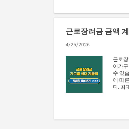
대출 비
은 모
사하는
동할 수
심 별
근로장려금 금액 계
병행 
보증 
4/25/2026
신용점
요하고
근로장
다. 
이가구별
니다.
수 있습
비교하기
에 따른
다. 
수 있는
별 산정
교 근로
준으로 
까지 산
이가구 