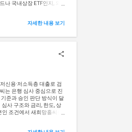
나 국내상장 ETF인지, 외
 본인이 어떤 기준에 해당
2. 종합소득세 연결 조건 3.
자세한 내용 보기
FAQ 해외펀드 세금 변화 해외펀
뀌면서 과세 흐름이 달라졌습니
, 개정 후에는 투자자별로
습니다. 구분 2024년 12
계에서 환급 투자자별 공제 구조
차 없음 판매사 원천징수 배당
인트 펀드 단계 처리 여부
청 구조 아님 대상자는 종합
별 공제 구조로 바뀌어 5월 신
 저신용·저소득층 대출로 검
 바뀐 이유보다 본인이 직접
씨는 은행 심사 중심으로 진
대상자라면 2026년 5월 종
 기준과 승인 판단 방식이 달
심사 구조와 금리, 한도, 상
 본인 조건에서 새희망홀씨를
니다. 📌 목차 1. 상품별
준 4. 대안대출 검토 기준 5.
자세한 내용 보기