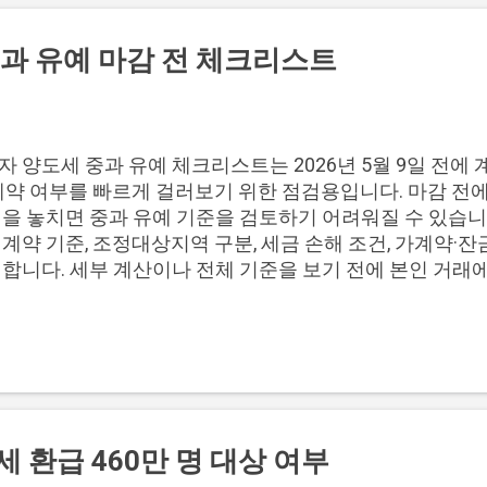
을 요구하면 먼저 의심 신호로 구분하는 것이 안전합니다. 
적으로 말하면 의심 신호 선지급 수수료 요구: 신청 전 입
과 유예 마감 전 체크리스트
: 승인 조건처럼 안내하면 재확인 필요 사설 계좌 안내: 
칭 연락: 공식 연락처와 담당자 정보 대조 이 항목들은 직
여부를 가르는 기본 기준입니다. 특히 승인 보장 표현과 선
다 위험 신호가 커질 수 있으므로, 신청을 계속 진행하기 
 양도세 중과 유예 체크리스트는 2026년 5월 9일 전에 계
다. 직접대출 세부 조건은 자금 종류와 공고에 따라 달라질
가계약 여부를 빠르게 걸러보기 위한 점검용입니다. 마감 전
부, 금리, 한도, 제출서류는 개별 안내만 믿기보다 공식 
을 놓치면 중과 유예 기준을 검토하기 어려워질 수 있습니다
것이 좋습니다. 공식 경로와 의심 경로 비교 공식 경로는 신청
계약 기준, 조정대상지역 구분, 세금 손해 조건, 가계약·
리합니다. 세부 계산이나 전체 기준을 보기 전에 본인 거래
러보는 용도로 보면 됩니다. 📌 목차 1. 5월 9일 전 계약 
 세금 손해 조건 점검 4. 가계약 잔금 임대차 주의사항 5. 공식
 5월 9일 전 계약 기준 5월 9일 전 가장 먼저 볼 기준은
급 증빙입니다. 단순히 매도 의사를 정했거나 가계약 수준의
 기준에서 제외될 수 있으므로, 계약일과 증빙 자료를 먼저
 항목부터 확인하는 것이 좋습니다. 5월 9일 계약: 정식 계
구분 기준 잔금일 확인: 4개월·6개월 기한 판단 양도일·계
 환급 460만 명 대상 여부
약 여부: 정식 계약요건 부족 위험 계약 기준이 애매하면 