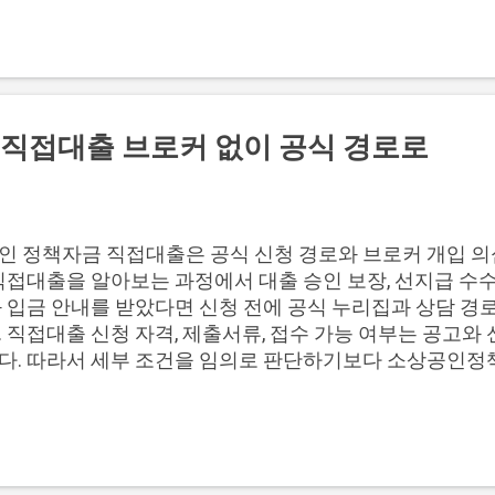
출시 예정인 사장님 사잇돌대출 조건도 함께 확인해야 합니
 개인사업자 대출은 신용구간에 따라 먼저 봐야 할 선택지
 정책서민금융이나 보증재단 상품을 우선 검토하는 흐름이 
 사잇돌대출 조건을 함께 보는 것이 좋습니다. 신용구간별
 정리할 수 있습니다. 저신용 하위 구간: 정책서민금융·지
사장님 사잇돌 조건 확인 필요 고신용 또는 일반 구간: 은
직접대출 브로커 없이 공식 경로로
: 보증 심사 제한 가능성 우선 점검 기존 채무 많음: 대환
단계: 창업자금·운영자금 목적 구분 이 구분은 특정 상품을
 저신용 개인사업자 대출을 찾는 상황에서도 실제로는 신용점
기존 채무에 따라 먼저 볼 상품군이 달라집니다. 중신용 사
인 정책자금 직접대출은 공식 신청 경로와 브로커 개입 의
있는 개인사업자라면 저신용 전용 상품만 보지 말고 사장님
직접대출을 알아보는 과정에서 대출 승인 보장, 선지급 수수
 합니다. 이 상품은 저신용 하위층을 직접 지원하는 구조가
좌 입금 안내를 받았다면 신청 전에 공식 누리집과 상담 경
심으로 사업자 특성을 반영하는 방향으로 추진되고 있습니다.
 직접대출 신청 자격, 제출서류, 접수 가능 여부는 공고와
다. 따라서 세부 조건을 임의로 판단하기보다 소상공인정
승인 보장이나 수수료 요구가 있었다면 브로커 신고 기준까지
. 직접대출 브로커 주의점 2. 공식 경로와 의심 경로 비교 3.
 대응 순서 5. 자주 묻는 질문 직접대출 브로커 주의점 
때는 승인 보장과 선지급 수수료 요구를 공식 신청 절차와 
공식 공고와 심사 기준에 따라 진행되므로, 누군가가 결과