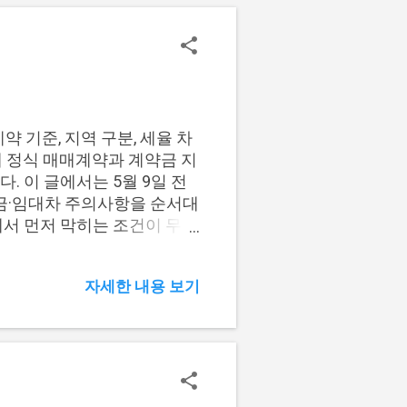
승인 보장 안내: 심사 결과
금 요구 시 중단 판단 성공보
예금주·계좌번호 캡처 보관 공
접대출 신청 과정에서 브로커
입금 요구가 함께 나오면 단순
전에 공식 경로를 다시 확인해
약 기준, 지역 구분, 세율 차
 수 있습니다. 따라서 신청
에 정식 매매계약과 계약금 지
공고와 신청 화면에서 직접 확
. 이 글에서는 5월 9일 전
 조건과 심사 ...
잔금·임대차 주의사항을 순서대
에서 먼저 막히는 조건이 무엇
기준 2. 조정대상지역 구분 기
 기준 최종 재확인 6. 자주 묻
자세한 내용 보기
 정식 매매계약 체결 여부와 계약
 약정만 있는 경우에는 계약
 나눠 봐야 합니다. 마감 전
약 여부 확인 계약금 증빙: 가
약일 구분: 보완 기준 누락 방
이후 세율 계산이나 잔금 기