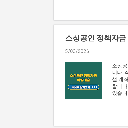
반기 
저신용
구간은
사장님
래처럼
구간: 
소상공인 정책자금 
력 있음
초기 
5/03/2026
니다.
흐름, 
소상공
성이 
니다. 
인해야
설 계
를 중
합니다.
있습니
하고, 
목차 1
출 보장
찾을 
출은 