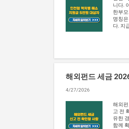
준을 
니다.
급 가
한부모
다. 배
명칭은 
다. 지
대상 여
대상 요
원 지
1인당 
분 내용
급자, 
음 ※ 
해외펀드 세금 202
다. 이
판단하기
4/27/2026
공식 
부모가정
해외펀드
교하고 
고 전 
대상, 
유한 
함께 확