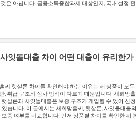
것은 아닙니다. 금융소득종합과세 대상인지, 국내 설정 펀드
세액 자료가 있는지에 따라 확인할 내용이 달라지므로 먼저
나눠 보는 것이 중요합니다. 📌 목차 1. 해외펀드 세금 변화 
펀드 구분 4. 신고 전 자료 점검 5. 직접 신청 기준 이동 6. 
금은 2025년 1월 1일부터 외국납부세액 공제 방식이 바
기존에는 펀드 단계에서 외국납부세액을 환급받는 구조였지만
 단계와 신고 단계에서 공제 여부를 확인하는 구조로 바뀌었
일까지 2025년 1월 1일부터 외국납부세액 처리 펀드 단
사잇돌대출 차이 어떤 대출이 유리한가
리 한국정부 환급 절차 펀드가 환급받는 구조 별도 환급 절
 원천징수 원천징수세액에서 공제금액 차감 투자자 확인 포
금융소득종합과세 여부 확인 5월 신고 연결 투자자 직접 신
신고 때 확인 ※ 주의사항: 2025년 1월 1일부터는 투자자
홀씨 햇살론 차이를 확인해야 하는 이유는 세 상품이 모두
상 여부 확인이 중요합니다. 해외펀드 투자자는 세금 방식이
만, 취급 구조와 심사 방식이 다르기 때문입니다. 새희망홀
야 하는 대상인지부터 봐야 합니다. 특히 금융소득종합과세 
, 햇살론과 사잇돌대출은 보증 구조가 개입될 수 있어 신청
...
 있습니다. 이 글에서는 새희망홀씨, 햇살론, 사잇돌대출의 
, 보증 여부를 비교합니다. 먼저 상품별 차이를 확인한 뒤
토할지, 다른 대안대출을 함께 볼지 판단할 수 있도록 정리합
조 비교 2. 금리 한도 기간 비교 3. 새희망홀씨 우선 검토 기