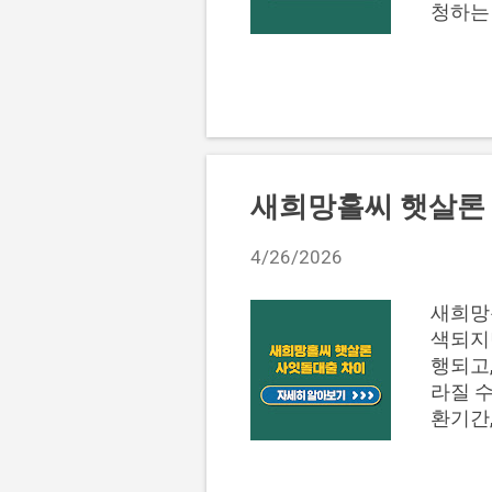
청하는 
국납부
하는지 
ETF 
드 세
다. 
원천징수
월 31
새희망홀씨 햇살론 
로 처
소득세
4/26/2026
중심 
소득세 
새희망
고 대
색되지
확인해
행되고
합소득세
라질 수
환기간
먼저 검
심사 구