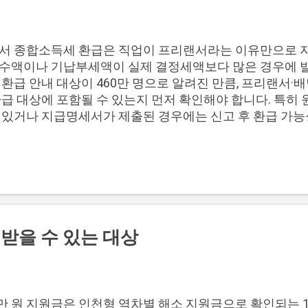
도 함께 흔들릴 수 있습니다. 특히 계약일과 잔금일을 같은
을 잘못할 수 있습니다. 5월 9일 계약 인정 기준 보기 계
계약금 증빙, 이후 4개월·6개월 잔금 기한을 한 번에 나눠 
서 종합소득세 환급은 직업이 프리랜서라는 이유만으로 자
 ...
수액이나 기납부세액이 실제 결정세액보다 많은 경우에 발생
 환급 안내 대상이 460만 명으로 알려진 만큼, 프리랜서
급 대상에 포함될 수 있는지 먼저 확인해야 합니다. 특히 
 있거나 지급명세서가 제출된 경우에는 신고 후 환급 가능
 글에서는 프리랜서 환급이 생기는 구조, 환급 가능 직업군, 
두채움 안내문 확인, 환급금 조회 흐름을 순서대로 정리합니다.
조 2. 환급 가능 직업군 비교 3. 신고 누락 손해 점검 4. 
름 6. 자주 묻는 질문 프리랜서 환급 발생 구조 프리랜서
 이유는 소득을 받을 때 이미 원천징수된 세금이 있기 때문
 계산했을 때 이미 낸 세금이 더 많으면 환급이 발생할 수 있
득 사업소득 지급명세서 제출 이력 기납부세액이 있는 신고
 받을 수 있는 대상
 필요경비·공제 반영 후 환급 가능 신고서 제출 후 환급 
급을 받는 것은 아닙니다. 같은 3.3% 원천징수 소득이 있
제 항목, 결정세액에 따라 환급이 아니라 납부가 발생할 수
려면 전체 기준을 함께 확인하는 것이 좋습니다. 내 환급 
만 원 지원금은 인천형 역차별 해소 지원금으로 확인되는 1